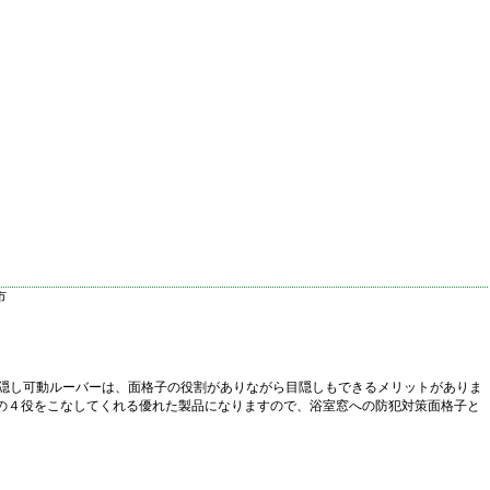
。目隠し可動ルーバーは、面格子の役割がありながら目隠しもできるメリットがありま
の４役をこなしてくれる優れた製品になりますので、浴室窓への防犯対策面格子と