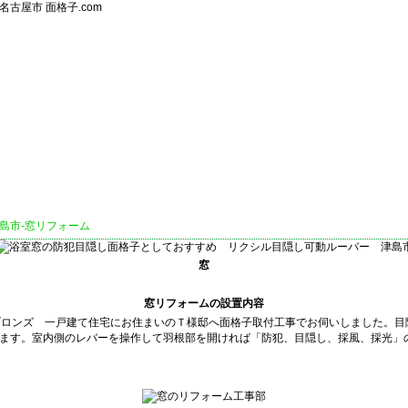
名古屋市 面格子.com
島市-窓リフォーム
窓
窓リフォームの設置内容
 色：ブロンズ 一戸建て住宅にお住まいのＴ様邸へ面格子取付工事でお伺いしました
ます。室内側のレバーを操作して羽根部を開ければ「防犯、目隠し、採風、採光」