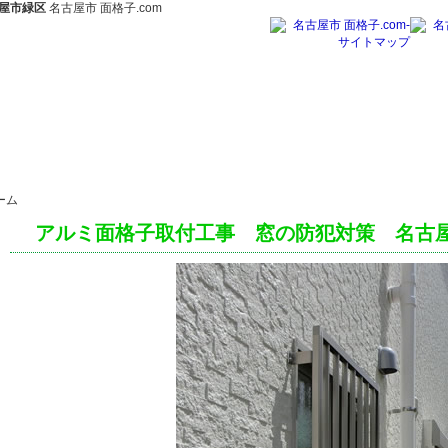
屋市緑区
名古屋市 面格子.com
古屋市 面格子.com‐
名古屋市 面格子.com‐
名古屋市 面格子.com‐
名古屋市 面格子.com
ーム
金
施工事例
施工ブログ
会社概要
アルミ面格子取付工事 窓の防犯対策 名古屋