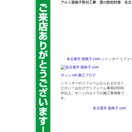
アルミ面格子取付工事 窓の防犯対策 名古
名古屋市 面格子.com
名古屋市 面格子.com‐
名
名古屋市 面格子.com
‐シャッター リフォ
サービス
料
サッシ.net 施工ブログ
シャッターのリフォームならおまかせく
ださい！おかげでリフォーム事例20000
件以上。サッシのセイワの施工事例集で
す。
名古屋市 面格子.com