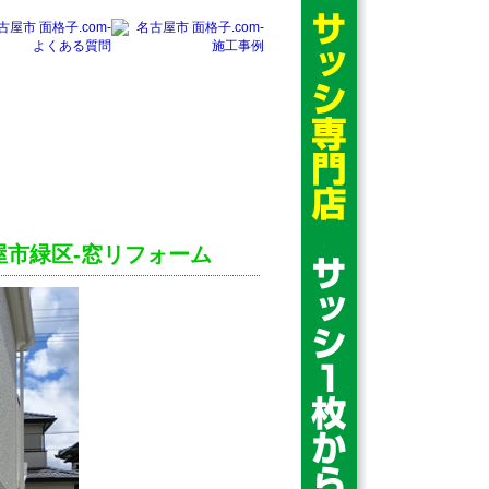
‐
名古屋市 面格子.com‐
名古屋市 面格
出張修理
子.com‐法人のお客
様
市緑区-窓リフォーム