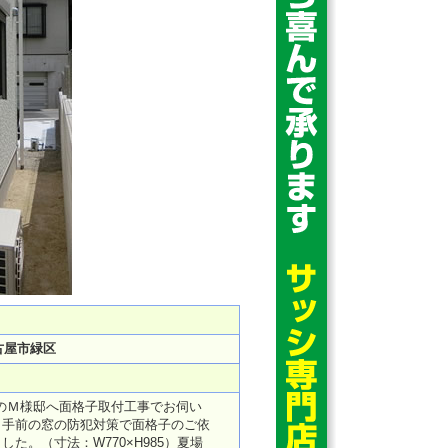
古屋市緑区
まいのＭ様邸へ面格子取付工事でお伺い
、手前の窓の防犯対策で面格子のご依
。（寸法：W770×H985）夏場